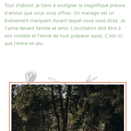
Tout d'abord, je tiens à souligner la magnifique preuve
d'amour que vous vous offrez. Un mariage est un
événement marquant durant lequel vous vous direz
Je
t'aime
devant famille et amis. L'excitation doit être à
son comble et l'envie de tout préparer aussi. C'est ici
que j'entre en jeu.